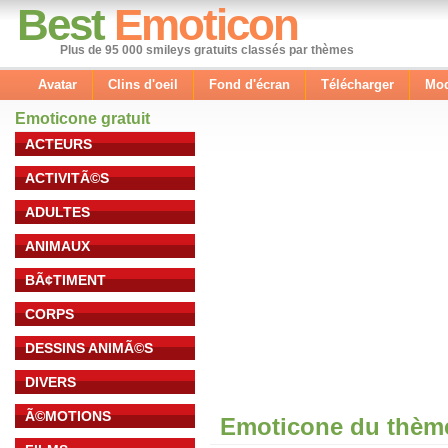
Best
Emoticon
Plus de 95 000 smileys gratuits classés par thèmes
Avatar
Clins d'oeil
Fond d'écran
Télécharger
Mod
Emoticone gratuit
ACTEURS
ACTIVITÃ©S
ADULTES
ANIMAUX
BÃ¢TIMENT
CORPS
DESSINS ANIMÃ©S
DIVERS
Ã©MOTIONS
Emoticone du thème