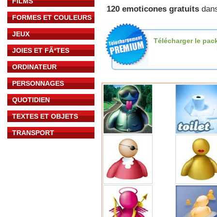
FILMS
120 emoticones gratuits
dans
FORMES ET COULEURS
JEUX
Télécharger le pac
JOIES ET FÃªTES
ORDINATEUR
PERSONNAGES
QUOTIDIEN
TEXTES ET OBJETS
TRANSPORT